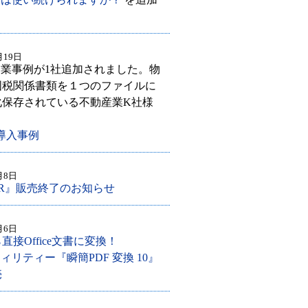
月19日
導入企業事例が1社追加されました。物
国税関係書類を１つのファイルに
化保存されている不動産業K社様
e 導入事例
月8日
OCR』販売終了のお知らせ
月6日
接Office文書に変換！
ィリティー『瞬簡PDF 変換 10』
売