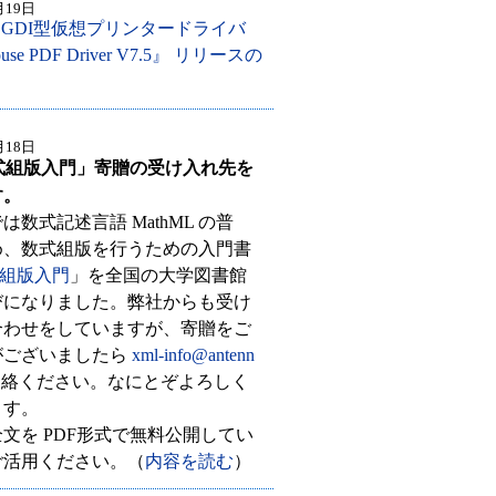
月19日
うGDI型仮想プリンタードライバ
ouse PDF Driver V7.5』 リリースの
月18日
 数式組版入門」寄贈の受け入れ先を
す。
数式記述言語 MathML の普
め、数式組版を行うための入門書
数式組版入門
」を全国の大学図書館
びになりました。弊社からも受け
合わせをしていますが、寄贈をご
がございましたら
xml-info@antenn
絡ください。なにとぞよろしく
ます。
文を PDF形式で無料公開してい
ご活用ください。（
内容を読む
）