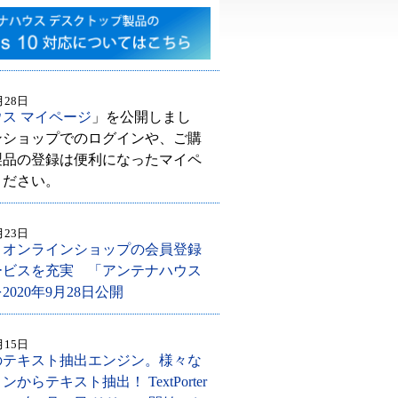
月28日
ス マイページ
」を公開しまし
ンショップでのログインや、ご購
製品の登録は便利になったマイペ
ください。
月23日
とオンラインショップの会員登録
ービスを充実 「アンテナハウス
020年9月28日公開
月15日
のテキスト抽出エンジン。様々な
からテキスト抽出！ TextPorter