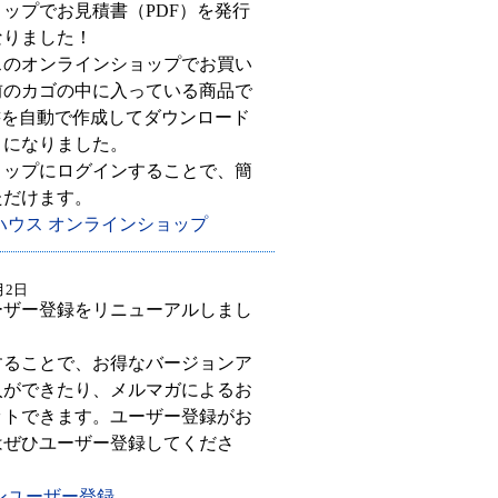
ップでお見積書（PDF）を発行
なりました！
スのオンラインショップでお買い
前のカゴの中に入っている商品で
書を自動で作成してダウンロード
うになりました。
ョップにログインすることで、簡
ただけます。
ハウス オンラインショップ
月2日
ーザー登録をリニューアルしまし
することで、お得なバージョンア
入ができたり、メルマガによるお
ットできます。ユーザー登録がお
はぜひユーザー登録してくださ
ンユーザー登録