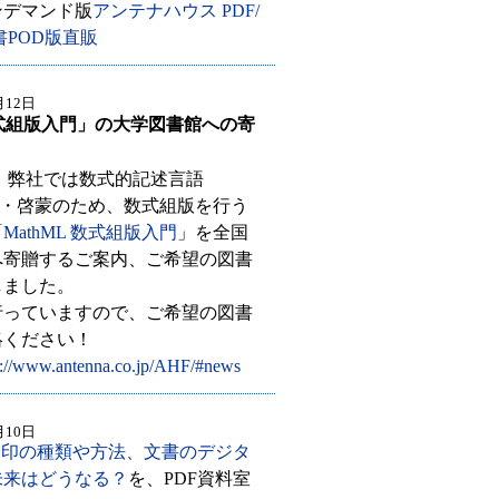
デマンド版
アンテナハウス PDF/
書POD版直販
月12日
 数式組版入門」の大学図書館への寄
り、弊社では数式的記述言語
の普及・啓蒙のため、数式組版を行う
「
MathML 数式組版入門
」を全国
へ寄贈するご案内、ご希望の図書
しました。
行っていますので、ご希望の図書
絡ください！
p://www.antenna.co.jp/AHF/#news
月10日
押印の種類や方法、文書のデジタ
未来はどうなる？
を、PDF資料室