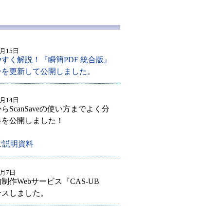
2月15日
すく解説！『瞬簡PDF 統合版』
ーを更新して公開しました。
2月14日
ScanSaveの使い方までよく分
料を公開しました！
veご説明資料
2月7日
作Webサービス『CAS-UB
リースしました。