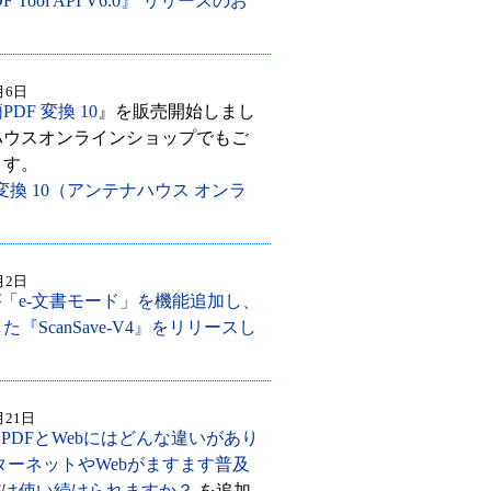
 PDF Tool API V6.0』 リリースのお
月6日
PDF 変換 10
』を販売開始しまし
ハウスオンラインショップでもご
ます。
 変換 10（アンテナハウス オンラ
）
月2日
e』が「e-文書モード」を機能追加し、
『ScanSave-V4』をリリースし
月21日
、
PDFとWebにはどんな違いがあり
ターネットやWebがますます普及
Fは使い続けられますか？
を追加