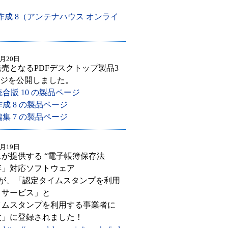
 作成 8（アンテナハウス オンライ
0月20日
新発売となるPDFデスクトップ製品3
ージを公開しました。
統合版 10 の製品ページ
作成 8 の製品ページ
編集 7 の製品ページ
0月19日
が提供する “電子帳簿保存法
存」対応ソフトウェア
e』” が、「認定タイムスタンプを利用
・サービス」と
イムスタンプを利用する事業者に
度」に登録されました！