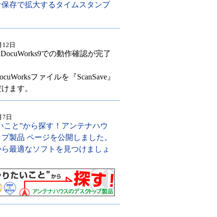
ナ保存で拡大するタイムスタンプ
月12日
DocuWorks9での動作確認が完了
uWorksファイルを『ScanSave』
だけます。
月7日
たいこと”から探す！アンテナハウ
プ製品 ページを公開しました。
から最適なソフトを見つけましょ