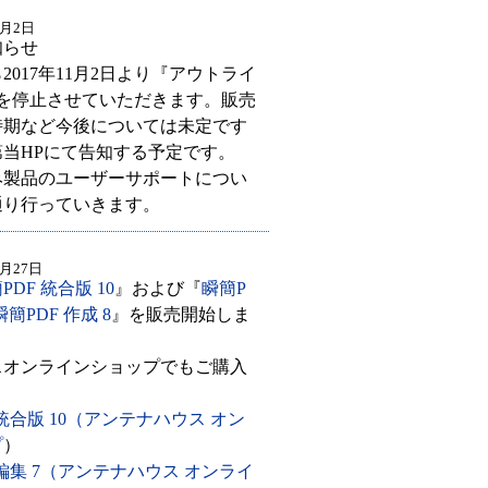
1月2日
知らせ
2017年11月2日より『アウトライ
売を停止させていただきます。販売
時期など今後については未定です
当HPにて告知する予定です。
み製品のユーザーサポートについ
通り行っていきます。
0月27日
PDF 統合版 10
』および『
瞬簡P
瞬簡PDF 作成 8
』を販売開始しま
スオンラインショップでもご購入
。
 統合版 10（アンテナハウス オン
プ
）
 編集 7（アンテナハウス オンライ