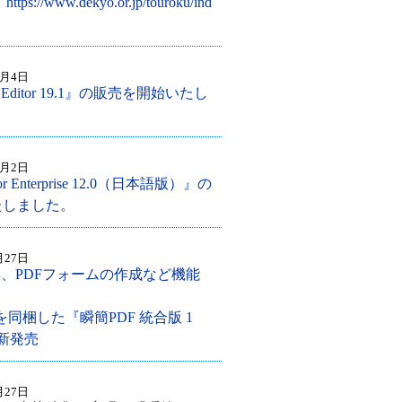
：
https://www.dekyo.or.jp/touroku/ind
0月4日
L Editor 19.1』の販売を開始いたし
0月2日
or Enterprise 12.0（日本語版）』の
たしました。
月27日
集、PDFフォームの作成など機能
！
を同梱した『瞬簡PDF 統合版 1
日新発売
月27日