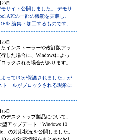
月23日
API デモサイト公開しました。 デモサ
Tool APIの一部の機能を実装し、
DFを 編集・加工するものです。
月23日
したインストーラーや改訂版アッ
行した場合に、Windowsによっ
ブロックされる場合があります。
ら
wsによってPCが保護されました」が
ストールがブロックされる現象に
月16日
スのデスクトップ製品について、
 の大型アップデート「Windows 10
8 Update」の対応状況を公開しました。
ws 10 への対応情報をまとめなおし