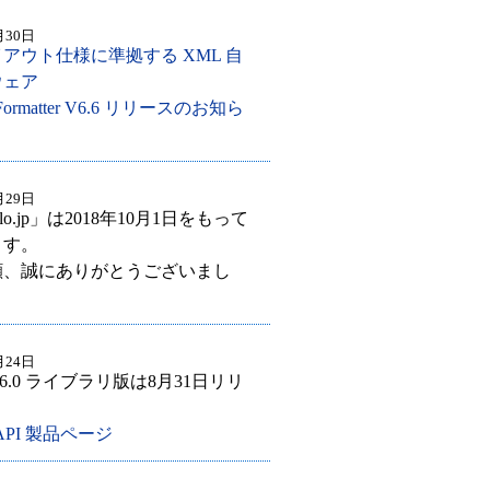
月30日
アウト仕様に準拠する XML 自
ウェア
e Formatter V6.6 リリースのお知ら
月29日
lo.jp」は2018年10月1日をもって
ます。
顧、誠にありがとうございまし
月24日
PI V6.0 ライブラリ版は8月31日リリ
。
l API 製品ページ