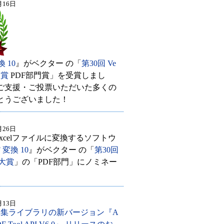
月16日
 10
』がベクター の「
第30回 Ve
大賞
PDF部門賞」を受賞しまし
ご支援・ご投票いただいた多くの
とうございました！
月26日
やExcelファイルに変換するソフトウ
 変換 10
』がベクター の「
第30回
ジ大賞
」の「PDF部門」にノミネー
。
月13日
編集ライブラリの新バージョン『A