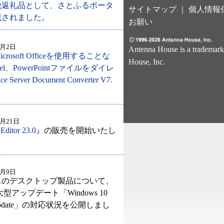
税返礼品として、さとふるポータ
サイトマップ
｜
個人情報
載されました。
お願い
2月2日
Antenna House is a trademark
rosoft Officeを使用することな
House, Inc.
el、PowerPointファイルをダイレ
Server Document Converter V7.
1月21日
ditor 23.0
』の販売を開始いたし
1月9日
スのデスクトップ製品について、
 の大型アップデート「Windows 10
20 Update」の対応状況を公開しまし