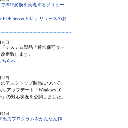
でPDF変換を実現するソリュー
use PDF Server V3.5』リリースのお
月28日
1日に『システム製品「通常保守サー
を改定致します。
こちらへ
月27日
スのデスクトップ製品について、
 の大型アップデート「Windows 10
Update」の対応状況を公開しました。
月25日
のPDF出力プログラムをかんたん作