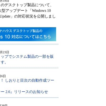
1月18日
スのデスクトップ製品について、
 の大型アップデート「Windows 10
019 Update」の対応状況を公開しまし
0月23日
ョップでシステム製品の一部を販
ます。
月6日
を！ しおりと目次の自動作成ツー
ー 2.6』リリースのお知らせ
月29日