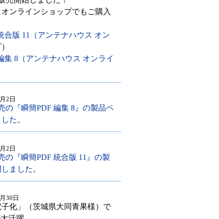
スオンラインショップでもご購入
。
 統合版 11（アンテナハウス オン
プ
）
 編集 8（アンテナハウス オンライ
1月2日
売の『瞬簡PDF 編集 8』の製品ペ
ました。
1月2日
売の『瞬簡PDF 統合版 11』の製
開しました。
0月30日
電子化」（茨城県大同青果様）で
」が大活躍