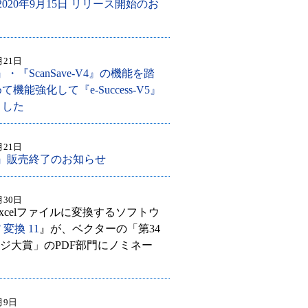
 2020年9月15日 リリース開始のお
月21日
V3』・『ScanSave-V4』の機能を踏
機能強化して『e-Success-V5』
ました
月21日
-V3』販売終了のお知らせ
月30日
やExcelファイルに変換するソフトウ
 変換 11
』が、ベクターの「第34
プロレジ大賞」のPDF部門にノミネー
。
月9日