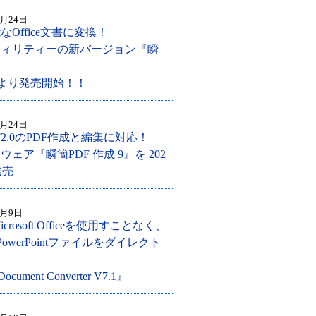
2月24日
なOffice文書に変換！
ティリティーの新バージョン『瞬
』
4日より発売開始！！
2月24日
2.0のPDF作成と編集に対応！
ウェア『瞬簡PDF 作成 9』を 202
発売
2月9日
rosoft Officeを使用すことなく、
、PowerPointファイルをダイレクト
 Document Converter V7.1』