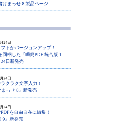
 書けまっせ 8 製品ページ
2月24日
ソフトがバージョンアップ！
を同梱した『瞬簡PDF 統合版 1
月24日新発売
2月24日
でラクラク文字入力！
けまっせ 8』新発売
2月24日
PDFを自由自在に編集！
集 9』新発売