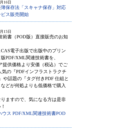
1月16日
子帳簿保存法「スキャナ保存」対応
ービス販売開始
1月15日
関連技術書（POD版）直接販売のお知
CAS電子出版で出版中のプリン
版PDF/XML関連技術書を、
ストア提供価格より安価（税込）でご
人気の『PDFインフラストラクチ
版』や話題の『タグ付きPDF 仕組と
』などが何処よりも低価格で購入
なりますので、気になる方は是非
い！
ウス PDF/XML関連技術書POD