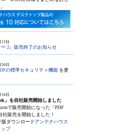
た。
月15日
ー 2』販売終了のお知らせ
月20日
PDFの標準セキュリティ機能
を更
月16日
kBook」を自社販売開始しました
azonで販売開始になった「PDF
」の自社販売を開始しました！
F版ダウンロード
アンテナハウス
ョップ