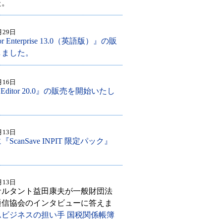
た。
月29日
or Enterprise 13.0（英語版）』の販
しました。
月16日
L Editor 20.0』の販売を開始いたし
月13日
canSave INPIT 限定パック』
月13日
サルタント益田康夫が一般財団法
通信協会のインタビューに答えま
ムビジネスの担い手 国税関係帳簿