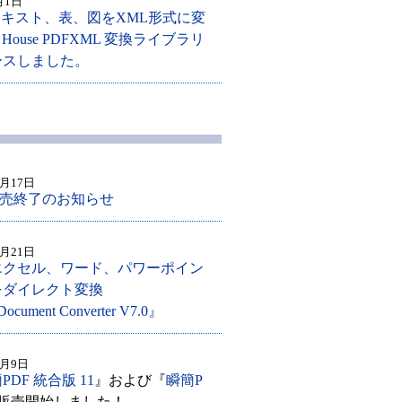
月1日
テキスト、表、図をXML形式に変
a House PDFXML 変換ライブラリ
リースしました。
2月17日
販売終了のお知らせ
1月21日
エクセル、ワード、パワーポイン
をダイレクト変換
 Document Converter V7.0』
1月9日
PDF 統合版 11
』および『
瞬簡P
販売開始しました！