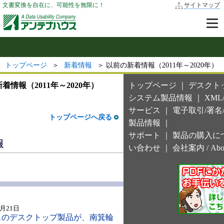
文書変換を自在に、可能性を無限に！
サイトマップ
トップページ
＞
新着情報
＞ 以前の新着情報（2011年～2020年）
着情報（2011年～2020年）
トップページ
｜
デスクト
システム製品情報
｜
XML
サービス
｜
電子取引/署名
トップページへ戻る
製品情報
｜
サポート
｜
製品の購入に
報
い合わせ
｜
会社案内
/
Abo
2月21日
スのデスクトップ製品が、南箕輪