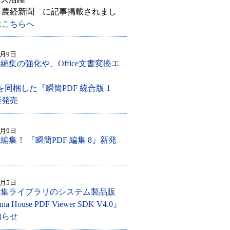
付 農経新聞 に記事掲載されまし
はこちらへ
0月9日
編集の強化や、Office文書変換エ
！
を同梱した『瞬簡PDF 統合版 1
新発売
0月9日
編集！ 『瞬簡PDF 編集 8』新発
0月5日
編集ライブラリのシステム製品販
a House PDF Viewer SDK V4.0』
知らせ