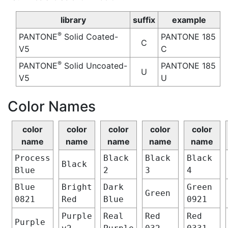
library
suffix
example
®
PANTONE
Solid Coated-
PANTONE 185
C
V5
C
®
PANTONE
Solid Uncoated-
PANTONE 185
U
V5
U
Color Names
color
color
color
color
color
name
name
name
name
name
Process
Black
Black
Black
Black
Blue
2
3
4
Blue
Bright
Dark
Green
Green
0821
Red
Blue
0921
Purple
Real
Red
Red
Purple