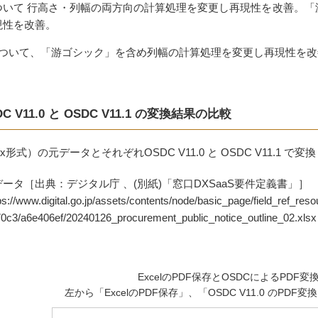
ついて 行高さ・列幅の両方向の計算処理を変更し再現性を改善。
現性を改善。
s について、「游ゴシック」を含め列幅の計算処理を変更し再現性を
DC V11.0 と OSDC V11.1 の変換結果の比較
xlsx形式）の元データとそれぞれOSDC V11.0 と OSDC V11.
ータ［出典：デジタル庁 、(別紙)「窓口DXSaaS要件定義書」］
://www.digital.go.jp/assets/contents/node/basic_page/field_ref_res
0c3/a6e406ef/20240126_procurement_public_notice_outline_02.xlsx
ExcelのPDF保存とOSDCによるPDF変
左から「ExcelのPDF保存」、「OSDC V11.0 のPDF変換