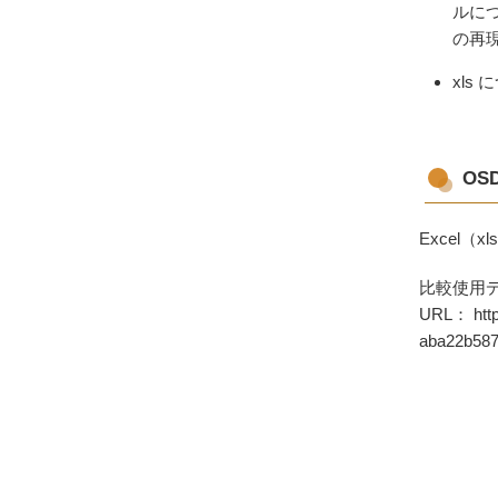
ルに
の再
xl
OS
Excel（
比較使用デ
URL： https
aba22b587