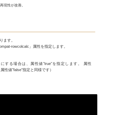
に再現性が改善。
あります。
pat-rowcolcalc」属性を指定します。
ョンと同じにする場合は、属性値"true"を指定します。 属性
性値"false"指定と同様です）