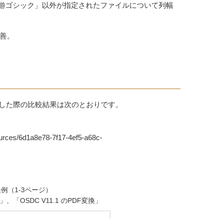
「游ゴシック」以外が指定されたファイルについて列幅
改善。
1 で変換した際の比較結果は次のとおりです。
ources/6d1a8e78-7f17-4ef5-a68c-
換例（1-3ページ）
」、「OSDC V11.1 のPDF変換」