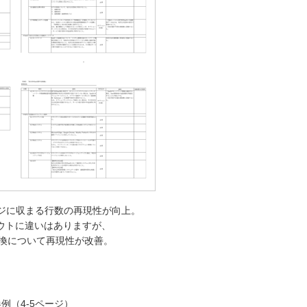
ページに収まる行数の再現性が向上。
アウトに違いはありますが、
変換について再現性が改善。
換例（4-5ページ）