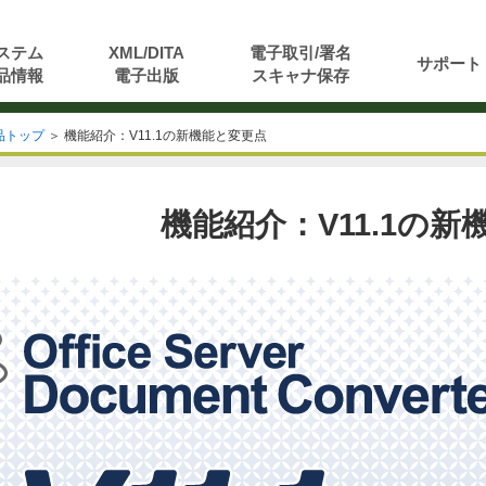
ステム
XML/DITA
電子取引/署名
サポート
品情報
電子出版
スキャナ保存
r 製品トップ
＞ 機能紹介：V11.1の新機能と変更点
機能紹介：V11.1の