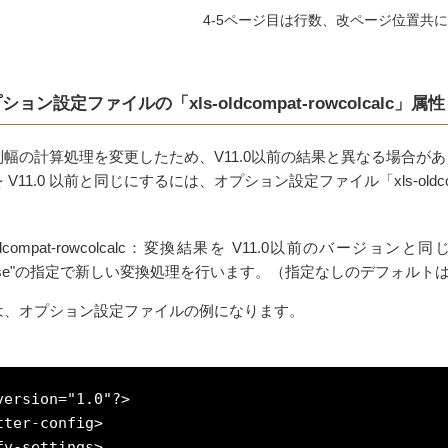
4-5ページ目は行数、改ページ位置共
ション設定ファイルの「xls-oldcompat-rowcolcalc」属性
幅の計算処理を変更したため、V11.0以前の結果と異なる場合が
V11.0 以前と同じにするには、オプション設定ファイル「xls-oldcom
-oldcompat-rowcolcalc：変換結果を V11.0以前のバージ
alse"の指定で新しい変換処理を行います。（指定なしのデフォルトは属
は、オプション設定ファイルの例になります。
version="1.0"?>

tter-config>
