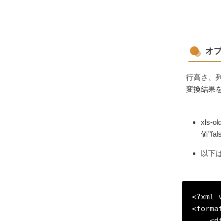
オプ
行高さ、列
変換結果を 
xls
値"f
以下
<?xml 
<forma
    <dfv-settings>
