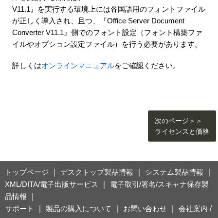
V11.1』を実行する環境上には各国語用のフォントファイル
が正しく導入され、且つ、『Office Server Document
Converter V11.1』側でのフォント設定（フォント構築ファ
イルやオプション設定ファイル）を行う必要があります。
詳しくは
オンラインマニュアル
をご確認ください。
次のページ＞＞
ライセンスと価格
トップページ
｜
デスクトップ製品情報
｜
システム製品情報
｜
XML/DITA/電子出版サービス
｜
電子取引/署名/スキャナ保存製
品情報
｜
サポート
｜
製品の購入について
｜
お問い合わせ
｜
会社案内
/