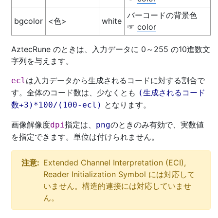
バーコードの背景色
bgcolor
<色>
white
color
☞
AztecRune のときは、入力データに 0～255 の10進数文
字列を与えます。
は入力データから生成されるコードに対する割合で
ecl
す。全体のコード数は、少なくとも
(生成されるコード
となります。
数+3)*100/(100-ecl)
画像解像度
指定は、
のときのみ有効で、実数値
dpi
png
を指定できます。単位は付けられません。
注意:
Extended Channel Interpretation (ECI),
Reader Initialization Symbol には対応して
いません。構造的連接には対応していませ
ん。