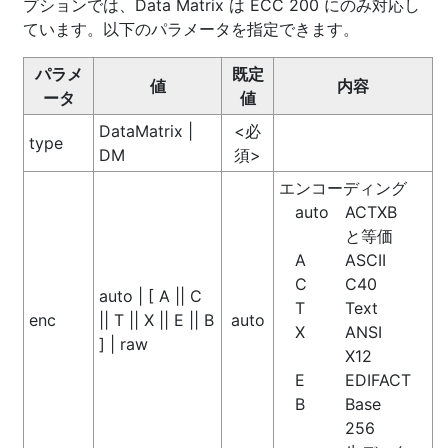
プションでは、Data Matrix は ECC 200 にのみ対応し
ています。以下のパラメータを指定できます。
パラメ
既定
値
内容
ータ
値
DataMatrix |
<必
type
DM
須>
エンコーディング
auto
ACTXB
と等価
A
ASCII
C
C40
auto | [ A || C
T
Text
enc
|| T || X || E || B
auto
X
ANSI
] | raw
X12
E
EDIFACT
B
Base
256