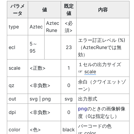
パラメ
既定
値
内容
ータ
値
Aztec
<必
type
Aztec
Rune
須>
エラー訂正レベル (%)
5～
ecl
23
（AztecRuneでは無
95
効）
１セルの出力サイズ
scale
<正数>
1
scale
☞
余白（クワイエットゾ
qz
<非負数>
0
ーン）
out
svg | png
svg
出力形式
のときの画像解像
png
dpi
<非負数>
0
度（0は指定なし）
バーコードの色
color
<色>
black
color
☞