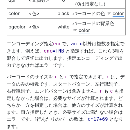
dpi
<非負数>
0
（0は指定なし）
color
<色>
black
バーコードの色
color
☞
バーコードの背景色
bgcolor
<色>
white
color
☞
エンコーディング指定
で、
以外は複数を指定で
enc
auto
きます。例えば、
と指定すれば、これら3種を
enc
=
TNB
混合して適切に出力します。指定エンコーディングで出
力できなければエラーです。
バーコードのサイズを
と
で指定できます。
は、デ
r
c
c
ータのみの桁数です。スタートパターン、左行識別子、
右行識別子、エンドパターンは含みません。
も
も指
r
c
定しなかった場合は、必要なサイズが計算されます。ど
ちらか一方を指定した場合は、他方のサイズが計算され
ます。両方指定したとき、必要サイズに満たない場合は
エラーです。1行あたりのバーの数は、
となり
c*17+69
ます。