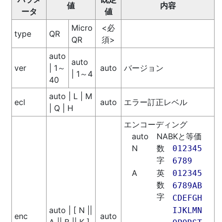
値
内容
ータ
値
Micro
<必
type
QR
QR
須>
auto
auto
ver
| 1～
auto
バージョン
| 1～4
40
auto | L | M
ecl
auto
エラー訂正レベル
| Q | H
エンコーディング
auto
NABKと等価
N
数
0
1
2
3
4
5
字
6
7
8
9
A
英
0
1
2
3
4
5
数
6
7
8
9
A
B
字
C
D
E
F
G
H
auto | [ N ||
I
J
K
L
M
N
enc
auto