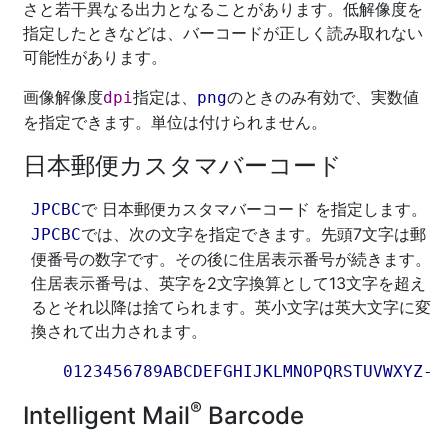
さと若干異なる出力となることがあります。低解像度を
指定したときなどは、バーコードが正しく読み取れない
可能性があります。
画像解像度
指定は、
のときのみ有効で、実数値
dpi
png
を指定できます。単位は付けられません。
日本郵便カスタマバーコード
で 日本郵便カスタマバーコード を指定します。
JPCBC
では、次の文字を指定できます。先頭7文字は郵
JPCBC
便番号の数字です。その後に住居表示番号が続きます。
住居表示番号は、英字を2文字換算として13文字を超え
るとそれ以降は捨てられます。英小文字は英大文字に変
換されて出力されます。
0
1
2
3
4
5
6
7
8
9
A
B
C
D
E
F
G
H
I
J
K
L
M
N
O
P
Q
R
S
T
U
V
W
X
Y
Z
-
®
Intelligent Mail
Barcode