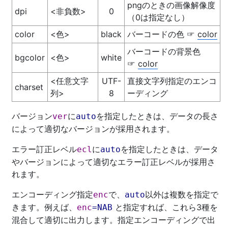
pngのときの画像解像度
dpi
<非負数>
0
（0は指定なし）
color
<色>
black
バーコードの色
color
☞
バーコードの背景色
bgcolor
<色>
white
color
☞
<任意文字
UTF-
直接文字列指定のエンコ
charset
列>
8
ーディング
バージョン
に
を指定したときは、データの長さ
ver
auto
によって適切なバージョンが採用されます。
エラー訂正レベル
に
を指定したときは、データ
ecl
auto
やバージョンによって適切なエラー訂正レベルが採用さ
れます。
エンコーディング指定
で、
以外は複数を指定で
enc
auto
きます。例えば、
と指定すれば、これら3種を
enc
=
NAB
混合して適切に出力します。指定エンコーディングで出