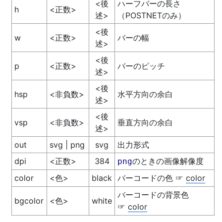
<後
ハーフバーの長さ
h
<正数>
述>
（POSTNETのみ）
<後
w
<正数>
バーの幅
述>
<後
p
<正数>
バーのピッチ
述>
<後
hsp
<非負数>
水平方向の余白
述>
<後
vsp
<非負数>
垂直方向の余白
述>
out
svg | png
svg
出力形式
dpi
<正数>
384
のときの画像解像度
png
color
<色>
black
バーコードの色
color
☞
バーコードの背景色
bgcolor
<色>
white
color
☞