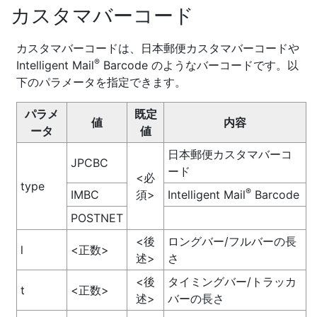
カスタマバーコード
カスタマバーコードは、日本郵便カスタマバーコードや
®
Intelligent Mail
Barcode のようなバーコードです。以
下のパラメータを指定できます。
パラメ
既定
値
内容
ータ
値
日本郵便カスタマバーコ
JPCBC
ード
<必
type
®
IMBC
須>
Intelligent Mail
Barcode
POSTNET
<後
ロングバー/フルバーの長
l
<正数>
述>
さ
<後
タイミングバー/トラッカ
t
<正数>
述>
バーの長さ