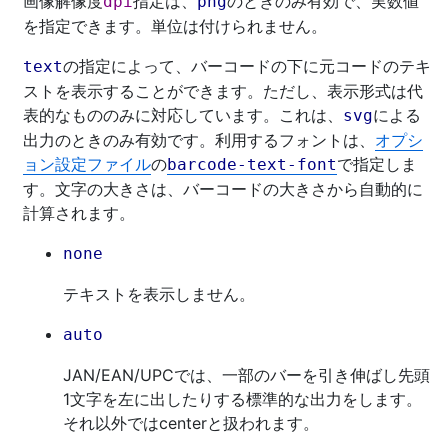
画像解像度
指定は、
のときのみ有効で、実数値
dpi
png
を指定できます。単位は付けられません。
の指定によって、バーコードの下に元コードのテキ
text
ストを表示することができます。ただし、表示形式は代
表的なもののみに対応しています。これは、
による
svg
出力のときのみ有効です。利用するフォントは、
オプシ
ョン設定ファイル
の
で指定しま
barcode-text-font
す。文字の大きさは、バーコードの大きさから自動的に
計算されます。
none
テキストを表示しません。
auto
JAN/EAN/UPCでは、一部のバーを引き伸ばし先頭
1文字を左に出したりする標準的な出力をします。
それ以外ではcenterと扱われます。