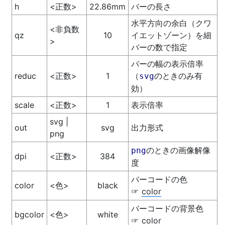
h
<正数>
22.86mm
バーの長さ
水平方向の余白（クワ
<非負数
qz
10
イエットゾーン）を細
>
バーの数で指定
バーの幅の表示倍率
reduc
<正数>
1
（
のときのみ有
svg
効）
scale
<正数>
1
表示倍率
svg |
out
svg
出力形式
png
のときの画像解像
png
dpi
<正数>
384
度
バーコードの色
color
<色>
black
color
☞
バーコードの背景色
bgcolor
<色>
white
color
☞