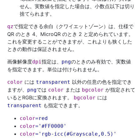
せん。実数値を指定した場合は、小数点以下は切り
捨てられます。
で指定できる余白（クワイエットゾーン）は、仕様で
qz
QR のとき 4、MicroQR のとき 2 と定められています。
これを変更することができますが、これよりも狭くした
ときの動作は保証されません。
画像解像度
指定は、
のときのみ有効で、実数値
dpi
png
を指定できます。単位は付けられません。
には
以外の任意の色を指定でき
color
transparent
ますが、
では
または
が指定されて
png
color
bgcolor
いるとRGBに変換されます。
には
bgcolor
も指定できます。
transparent
color
=
red
color
='
#FF0000
'
color
='
rgb-icc(
#Grayscale
,0.5
)
'