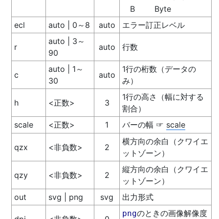
B
Byte
ecl
auto | 0～8
auto
エラー訂正レベル
auto | 3～
r
auto
行数
90
auto | 1～
1行の桁数（データの
c
auto
30
み）
1行の高さ（幅に対する
h
<正数>
3
割合）
scale
<正数>
1
バーの幅
scale
☞
横方向の余白（クワイエ
qzx
<非負数>
2
ットゾーン）
縦方向の余白（クワイエ
qzy
<非負数>
2
ットゾーン）
out
svg | png
svg
出力形式
のときの画像解像度
png