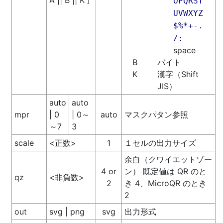
A || B || K ]
O
P
Q
R
S
T
U
V
W
X
Y
Z
$
%
*
+
-
.
/
:
space
B
バイト
K
漢字（Shift
JIS）
auto
auto
mpr
| 0
| 0～
auto
マスクパタン参照
～7
3
scale
<正数>
1
１セルの出力サイズ
余白（クワイエットゾー
4 or
ン） 既定値は QR のと
qz
<非負数>
2
き 4、MicroQR のとき
2
out
svg | png
svg
出力形式