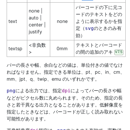
バーコードの下に元コ
none |
ードのテキストをどの
auto |
text
none
ように表示するかを指
center |
定（
のときのみ有
svg
justify
効）
<非負数
テキストとバーコード
textsp
0mm
>
の間の追加のアキ
V7.5
バーの長さや幅、余白などの値は、単位付きの値でなけ
ればなりません。指定できる単位は、pt、pc、in、cm、
mm、jpt、q、twip、emu のいずれかです。
による出力では、指定
によってバーの長さや幅
png
dpi
などがピクセル数に丸められます。そのため、指定の長
さと若干異なる出力となることがあります。低解像度を
指定したときなどは、バーコードが正しく読み取れない
可能性があります。