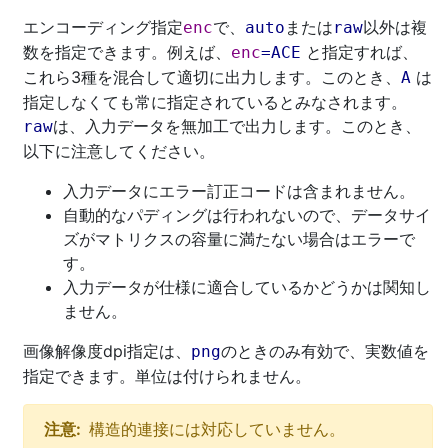
エンコーディング指定
で、
または
以外は複
enc
auto
raw
数を指定できます。例えば、
と指定すれば、
enc
=
ACE
これら3種を混合して適切に出力します。このとき、
は
A
指定しなくても常に指定されているとみなされます。
は、入力データを無加工で出力します。このとき、
raw
以下に注意してください。
入力データにエラー訂正コードは含まれません。
自動的なパディングは行われないので、データサイ
ズがマトリクスの容量に満たない場合はエラーで
す。
入力データが仕様に適合しているかどうかは関知し
ません。
画像解像度dpi指定は、
のときのみ有効で、実数値を
png
指定できます。単位は付けられません。
注意:
構造的連接には対応していません。