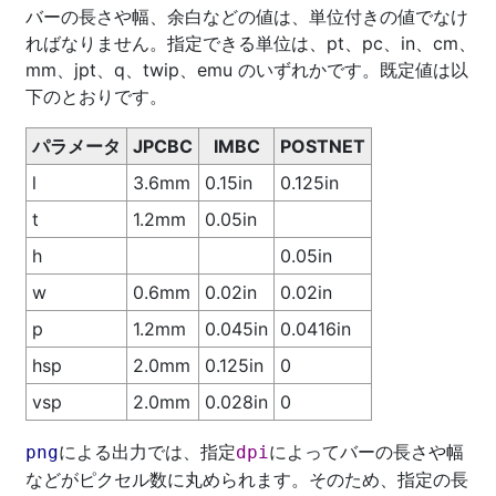
バーの長さや幅、余白などの値は、単位付きの値でなけ
ればなりません。指定できる単位は、pt、pc、in、cm、
mm、jpt、q、twip、emu のいずれかです。既定値は以
下のとおりです。
パラメータ
JPCBC
IMBC
POSTNET
l
3.6mm
0.15in
0.125in
t
1.2mm
0.05in
h
0.05in
w
0.6mm
0.02in
0.02in
p
1.2mm
0.045in
0.0416in
hsp
2.0mm
0.125in
0
vsp
2.0mm
0.028in
0
による出力では、指定
によってバーの長さや幅
png
dpi
などがピクセル数に丸められます。そのため、指定の長