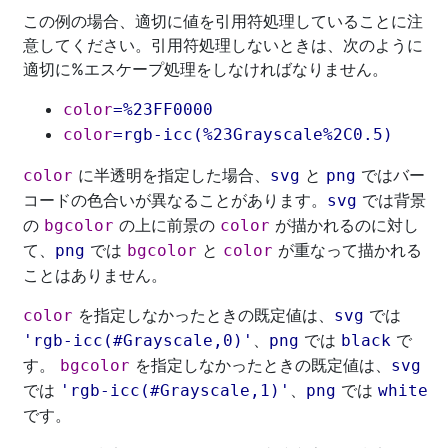
この例の場合、適切に値を引用符処理していることに注
意してください。引用符処理しないときは、次のように
適切に%エスケープ処理をしなければなりません。
color
=%23FF0000
color
=
rgb-icc(
%23Grayscale%2C0.5
)
に半透明を指定した場合、
と
ではバー
color
svg
png
コードの色合いが異なることがあります。
では背景
svg
の
の上に前景の
が描かれるのに対し
bgcolor
color
て、
では
と
が重なって描かれる
png
bgcolor
color
ことはありません。
を指定しなかったときの既定値は、
では
color
svg
、
では
で
'
rgb-icc(
#Grayscale
,0
)
'
png
black
す。
を指定しなかったときの既定値は、
bgcolor
svg
では
、
では
'
rgb-icc(
#Grayscale
,1
)
'
png
white
です。