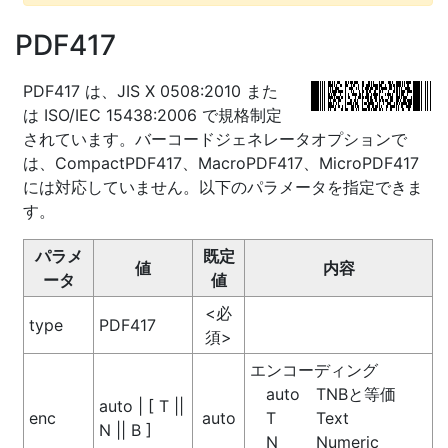
PDF417
PDF417 は、JIS X 0508:2010 また
は ISO/IEC 15438:2006 で規格制定
されています。バーコードジェネレータオプションで
は、CompactPDF417、MacroPDF417、MicroPDF417
には対応していません。以下のパラメータを指定できま
す。
パラメ
既定
値
内容
ータ
値
<必
type
PDF417
須>
エンコーディング
auto
TNBと等価
auto | [ T ||
enc
auto
T
Text
N || B ]
N
Numeric