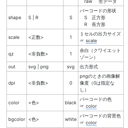
raw
生データ
バーコードの形状
shape
S | R
S
S
正方形
R
長方形
１セルの出力サイズ
scale
<正数>
1
scale
☞
余白（クワイエット
qz
<非負数>
1
ゾーン）
out
svg | png
svg
出力形式
pngのときの画像解
dpi
<非負数>
0
像度（0は指定な
し）
バーコードの色
color
<色>
black
color
☞
バーコードの背景色
bgcolor
<色>
white
color
☞