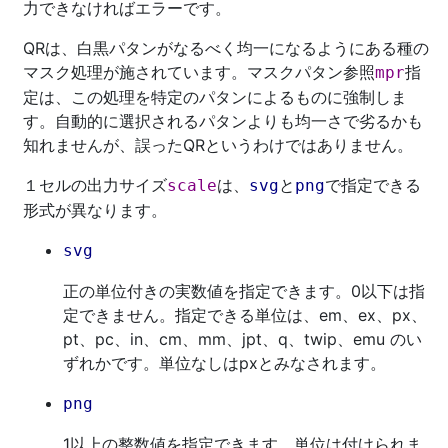
力できなければエラーです。
QRは、白黒パタンがなるべく均一になるようにある種の
マスク処理が施されています。マスクパタン参照
指
mpr
定は、この処理を特定のパタンによるものに強制しま
す。自動的に選択されるパタンよりも均一さで劣るかも
知れませんが、誤ったQRというわけではありません。
１セルの出力サイズ
は、
と
で指定できる
scale
svg
png
形式が異なります。
svg
正の単位付きの実数値を指定できます。0以下は指
定できません。指定できる単位は、em、ex、px、
pt、pc、in、cm、mm、jpt、q、twip、emu のい
ずれかです。単位なしはpxとみなされます。
png
1以上の整数値を指定できます。単位は付けられま