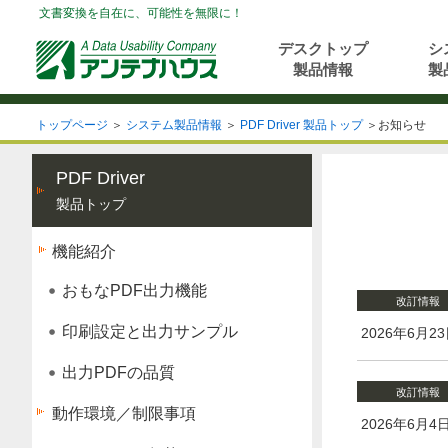
文書変換を自在に、可能性を無限に！
デスクトップ
シ
製品情報
製
トップページ
＞
システム製品情報
＞
PDF Driver 製品トップ
＞お知らせ
PDF Driver
製品トップ
機能紹介
おもなPDF出力機能
改訂情報
印刷設定と出力サンプル
2026年6月2
出力PDFの品質
改訂情報
動作環境／制限事項
2026年6月4