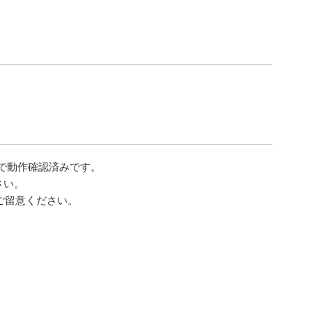
rPoint)で動作確認済みです。
ださい。
てご留意ください。