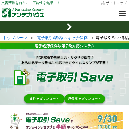
文書変換を自在に、可能性を無限に！
サイトマップ
トップページ
＞
電子取引/署名/スキャナ保存
＞ 電子取引Save 
資料をダウンロード
評価版をダウンロード