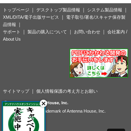
トップページ
｜
デスクトップ製品情報
｜
システム製品情報
｜
XML/DITA/電子出版サービス
｜
電子取引/署名/スキャナ保存製
品情報
｜
サポート
｜
製品の購入について
｜
お問い合わせ
｜
会社案内
/
About Us
サイトマップ
｜
個人情報保護の考え方とお願い
Antenna House is a trademark of Antenna House, Inc.