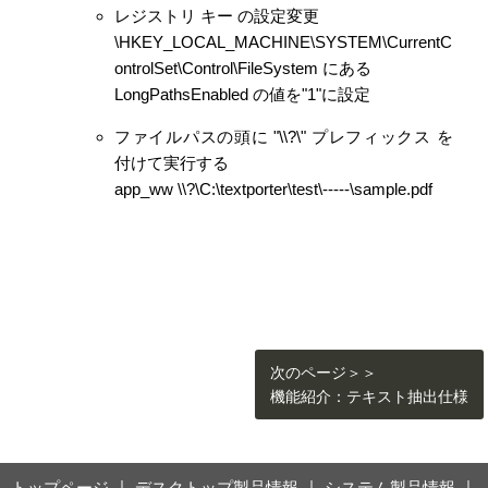
レジストリ キー の設定変更
\HKEY_LOCAL_MACHINE\SYSTEM\CurrentC
ontrolSet\Control\FileSystem にある
LongPathsEnabled の値を"1"に設定
ファイルパスの頭に "\\?\" プレフィックス を
付けて実行する
app_ww \\?\C:\textporter\test\-----\sample.pdf
次のページ＞＞
機能紹介：テキスト抽出仕様
トップページ
｜
デスクトップ製品情報
｜
システム製品情報
｜