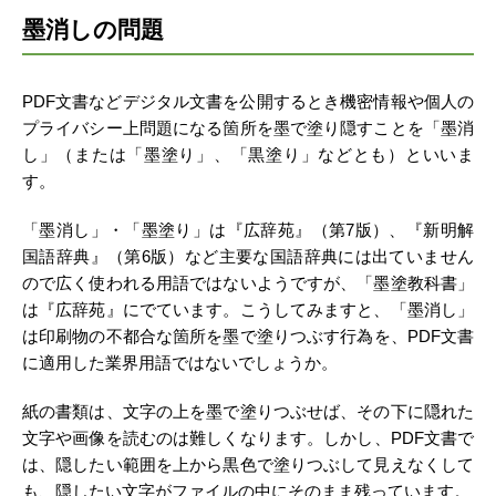
墨消しの問題
PDF文書などデジタル文書を公開するとき機密情報や個人の
プライバシー上問題になる箇所を墨で塗り隠すことを「墨消
し」（または「墨塗り」、「黒塗り」などとも）といいま
す。
「墨消し」・「墨塗り」は『広辞苑』（第7版）、『新明解
国語辞典』（第6版）など主要な国語辞典には出ていません
ので広く使われる用語ではないようですが、「墨塗教科書」
は『広辞苑』にでています。こうしてみますと、「墨消し」
は印刷物の不都合な箇所を墨で塗りつぶす行為を、PDF文書
に適用した業界用語ではないでしょうか。
紙の書類は、文字の上を墨で塗りつぶせば、その下に隠れた
文字や画像を読むのは難しくなります。しかし、PDF文書で
は、隠したい範囲を上から黒色で塗りつぶして見えなくして
も、隠したい文字がファイルの中にそのまま残っています。