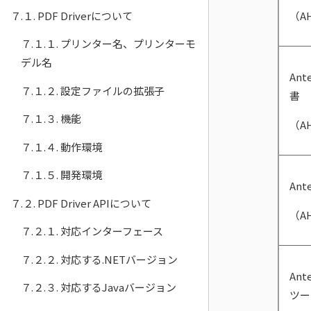
７.１. PDF Driverについて
（A
７.１.１. プリンター名、プリンターモ
デル名
Ant
７.１.２. 設定ファイルの拡張子
書
７.１.３. 機能
（A
７.１.４. 動作環境
７.１.５. 開発環境
Ant
７.２. PDF Driver APIについて
（AH
７.２.１. 対応インターフェース
７.２.２. 対応する.NETバージョン
Ant
７.２.３. 対応するJavaバージョン
ツー