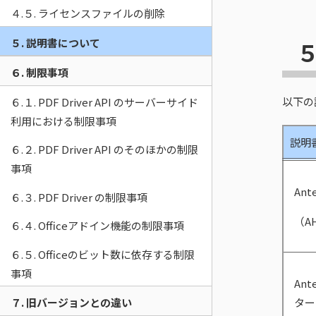
４.５. ライセンスファイルの削除
５. 説明書について
５
６. 制限事項
以下の
６.１. PDF Driver API のサーバーサイド
利用における制限事項
説明
６.２. PDF Driver API のそのほかの制限
事項
Ant
６.３. PDF Driver の制限事項
（A
６.４. Officeアドイン機能の制限事項
６.５. Officeのビット数に依存する制限
事項
Ante
７. 旧バージョンとの違い
ター