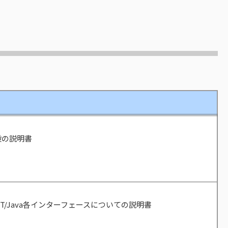
般の説明書
.NET/Java各インターフェースについての説明書