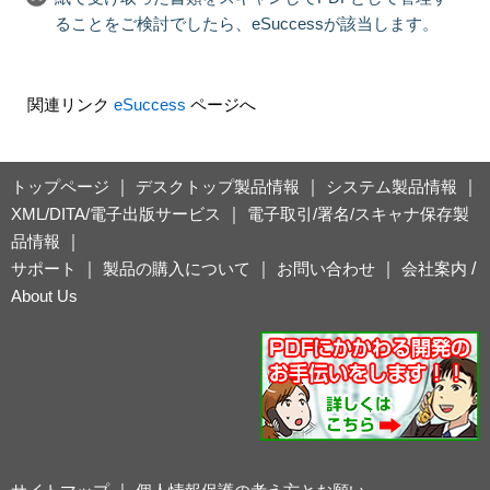
ることをご検討でしたら、eSuccessが該当します。
関連リンク
eSuccess
ページへ
トップページ
｜
デスクトップ製品情報
｜
システム製品情報
｜
XML/DITA/電子出版サービス
｜
電子取引/署名/スキャナ保存製
品情報
｜
サポート
｜
製品の購入について
｜
お問い合わせ
｜
会社案内
/
About Us