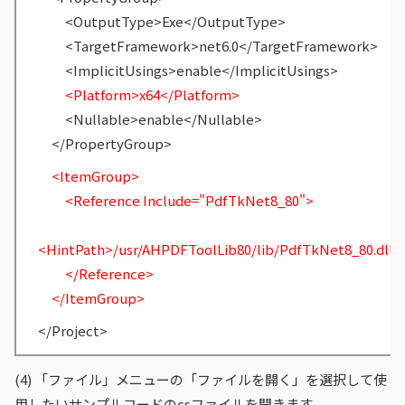
<OutputType>Exe</OutputType>
<TargetFramework>net6.0</TargetFramework>
<ImplicitUsings>enable</ImplicitUsings>
<Platform>x64</Platform>
<Nullable>enable</Nullable>
</PropertyGroup>
<ItemGroup>
<Reference Include="PdfTkNet8_80">
<HintPath>/usr/AHPDFToolLib80/lib/PdfTkNet8_80.dll<
</Reference>
</ItemGroup>
</Project>
(4)
「ファイル」メニューの「ファイルを開く」を選択して使
用したいサンプルコードのcsファイルを開きます。