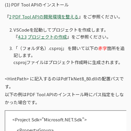
(1)
PDF Tool APIのインストール
『
2
PDF Tool APIの開発環境を整える
』をご参照ください。
VSCodeを起動してプロジェクトを作成します。
『
4.2.3
プロジェクトの作成
』をご参照ください。
「（フォルダ名）.csproj」 を開いて以下の
赤字
箇所を追
記します。
csprojファイルはプロジェクト作成時に生成されます。
<HintPath> に記入するのはPdfTkNet8_80.dllの配置パスで
す。
以下の例はPDF Tool APIのインストール時にパス指定をしな
かった場合です。
<Project Sdk="Microsoft.NET.Sdk">
<PropertyGroup>