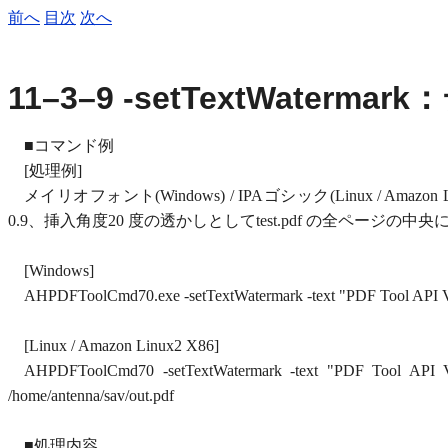
前へ
目次
次へ
11–3–9 -setTextWater
■コマンド例
[処理例]
メイリオフォント(Windows) / IPAゴシック(Linux / Ama
0.9、挿入角度20 度の透かしとしてtest.pdf の全ページの中央に
[Windows]
AHPDFToolCmd70.exe -setTextWatermark -text "PDF Tool API V7.0
[Linux / Amazon Linux2 X86]
AHPDFToolCmd70 -setTextWatermark -text "PDF Tool API V7.0
/home/antenna/sav/out.pdf
■処理内容