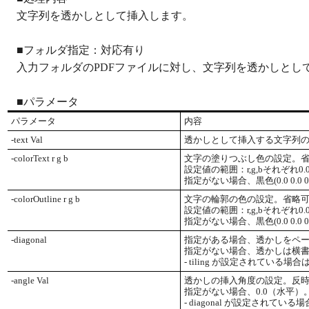
文字列を透かしとして挿入します。
■フォルダ指定：対応有り
入力フォルダのPDFファイルに対し、文字列を透かしとし
■パラメータ
パラメータ
内容
-text Val
透かしとして挿入する文字列
-colorText r g b
文字の塗りつぶし色の設定。
設定値の範囲：r,g,bそれぞれ0.0
指定がない場合、黒色(0.0 0.0 0.
-colorOutline r g b
文字の輪郭の色の設定。省略
設定値の範囲：r,g,bそれぞれ0.0
指定がない場合、黒色(0.0 0.0 0.
-diagonal
指定がある場合、透かしをペ
指定がない場合、透かしは横
- tiling が設定されている場合
-angle Val
透かしの挿入角度の設定。反
指定がない場合、0.0（水平）
- diagonal が設定されてい