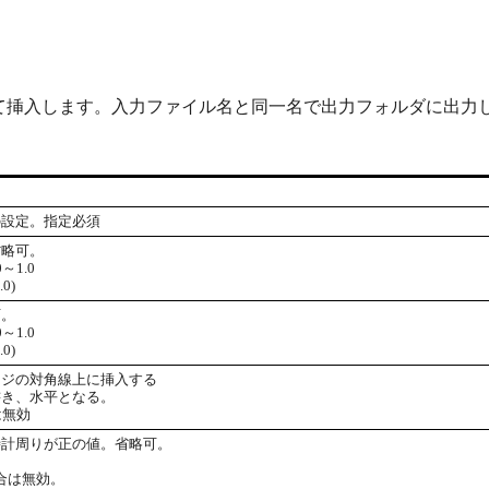
て挿入します。入力ファイル名と同一名で出力フォルダに出力
の設定。指定必須
省略可。
～1.0
0)
可。
～1.0
0)
ージの対角線上に挿入する
書き、水平となる。
は無効
時計周りが正の値。省略可。
。
る場合は無効。