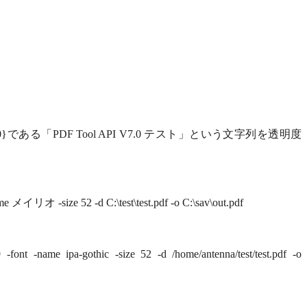
 0 0}である「PDF Tool API V7.0 テスト」という文字列を透明度
 メイリオ -size 52 -d C:\test\test.pdf -o C:\sav\out.pdf
 -name ipa-gothic -size 52 -d /home/antenna/test/test.pdf -o