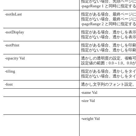
指定がない場合、先頭ページ
-pageRange 1 と同時に指
-notInLast
指定がある場合、最終ページ
指定がない場合、最終ページ
-pageRange 2 と同時に指
-notDisplay
指定がある場合、透かしを表
指定がない場合、透かしを表
-notPrint
指定がある場合、透かしを印
指定がない場合、透かしを印
-opacity Val
透かしの透明度の設定。省略
設定値の範囲：0.0～1.0。0
-tiling
指定がある場合、透かしをタイリ
指定がない場合、透かしをタ
-font
透かし文字列のフォント設定
-name Val
-size Val
-weight Val