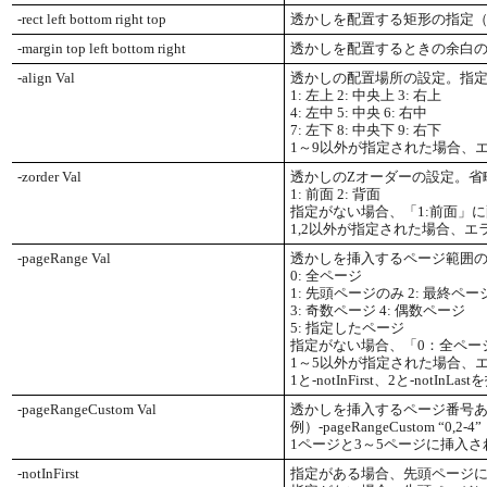
-rect left bottom right top
透かしを配置する矩形の指定（
-margin top left bottom right
透かしを配置するときの余白の
-align Val
透かしの配置場所の設定。指定
1: 左上 2: 中央上 3: 右上
4: 左中 5: 中央 6: 右中
7: 左下 8: 中央下 9: 右下
1～9以外が指定された場合、
-zorder Val
透かしのZオーダーの設定。省
1: 前面 2: 背面
指定がない場合、「1:前面」
1,2以外が指定された場合、エ
-pageRange Val
透かしを挿入するページ範囲
0: 全ページ
1: 先頭ページのみ 2: 最終ペ
3: 奇数ページ 4: 偶数ページ
5: 指定したページ
指定がない場合、「0：全ペー
1～5以外が指定された場合、
1と-notInFirst、2と-notI
-pageRangeCustom Val
透かしを挿入するページ番号ある
例）-pageRangeCustom “0,2-4”
1ページと3～5ページに挿入さ
-notInFirst
指定がある場合、先頭ページ