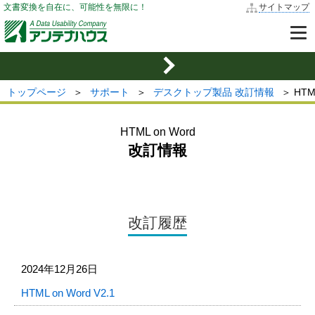
文書変換を自在に、可能性を無限に！
サイトマップ
トップページ
＞
サポート
＞
デスクトップ製品 改訂情報
＞ HTM
HTML on Word
改訂情報
改訂履歴
2024年12月26日
HTML on Word V2.1