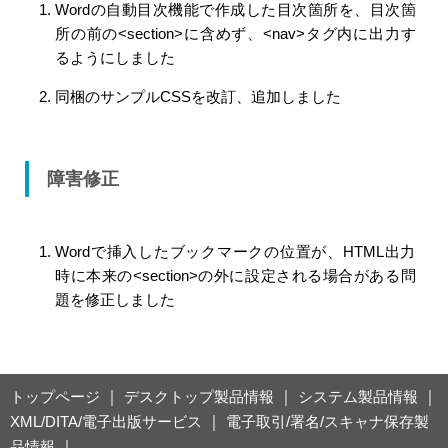
Wordの自動目次機能で作成した目次箇所を、目次箇
所の前の<section>に含めず、<nav>タグ内に出力す
るようにしました
同梱のサンプルCSSを改訂、追加しました
障害修正
Wordで挿入したブックマークの位置が、HTML出力
時に本来の<section>の外に設定される場合がある問
題を修正しました
トップページ
｜
デスクトップ製品情報
｜
システム製品情報
｜
XML/DITA/電子出版サービス
｜
電子取引/署名/スキャナ保存製
品情報
｜