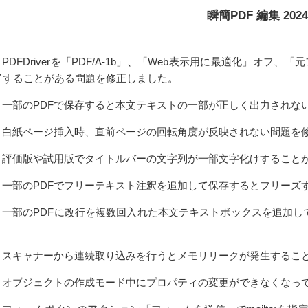
瞬簡PDF 編集 2024
64 PDFDriverを「PDF/A-1b」、「Web表示用に最適化」オフ
了することがある問題を修正しました。
520 一部のPDFで保存すると本文テキストの一部が正しく出力され
567 白紙ページ挿入時、直前ページの回転角度が反映されない問題を
724 評価版や試用版でタイトルバーの文字列が一部文字化けするこ
684 一部のPDFでフリーテキスト注釈を追加して保存するとフリー
957 一部のPDFに改行を複数回入れた本文テキストボックスを追
。
823 スキャナーから連続取り込みを行うとメモリリークが発生する
800 オブジェクトの作成モード中にプロパティの変更ができなくな