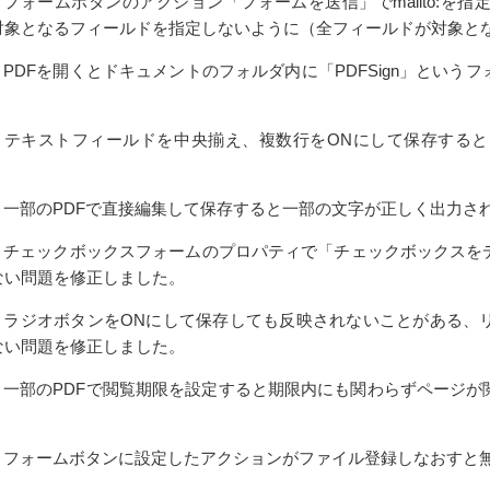
61 フォームボタンのアクション「フォームを送信」でmailto:
対象となるフィールドを指定しないように（全フィールドが対象と
76 PDFを開くとドキュメントのフォルダ内に「PDFSign」と
。
191 テキストフィールドを中央揃え、複数行をONにして保存す
194 一部のPDFで直接編集して保存すると一部の文字が正しく出力
209 チェックボックスフォームのプロパティで「チェックボックス
ない問題を修正しました。
343 ラジオボタンをONにして保存しても反映されないことがある
ない問題を修正しました。
409 一部のPDFで閲覧期限を設定すると期限内にも関わらずペー
428 フォームボタンに設定したアクションがファイル登録しなおす