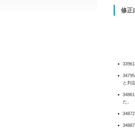
修正
33
34
と判
348
た。
34
34