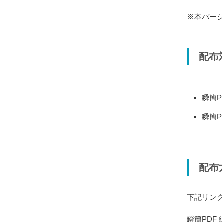
※本バー
配布
瞬簡P
瞬簡P
配布
下記リン
瞬簡PDF 