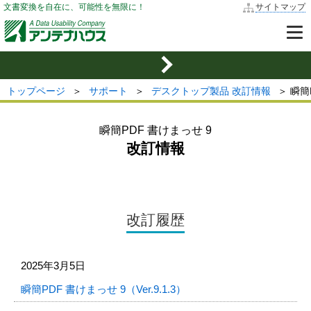
文書変換を自在に、可能性を無限に！
サイトマップ
トップページ
＞
サポート
＞
デスクトップ製品 改訂情報
＞ 瞬簡
瞬簡PDF 書けまっせ 9
改訂情報
改訂履歴
2025年3月5日
瞬簡PDF 書けまっせ 9（Ver.9.1.3）