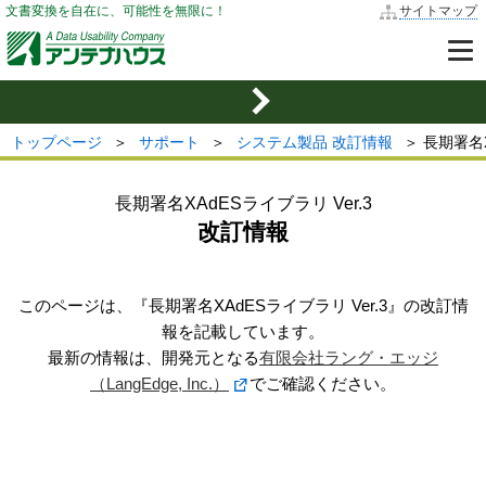
文書変換を自在に、可能性を無限に！
サイトマップ
トップページ
＞
サポート
＞
システム製品 改訂情報
＞ 長期署名
長期署名XAdESライブラリ Ver.3
改訂情報
このページは、『長期署名XAdESライブラリ Ver.3』の改訂情
報を記載しています。
最新の情報は、開発元となる
有限会社ラング・エッジ
（LangEdge, Inc.）
でご確認ください。