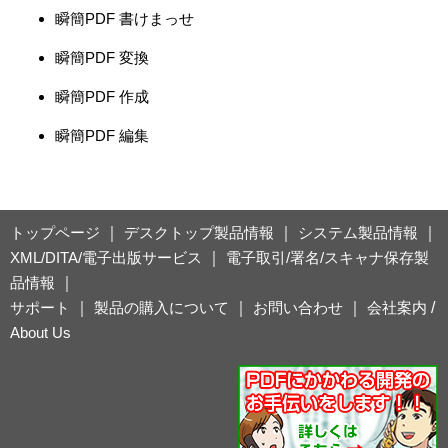
瞬簡PDF 書けまっせ
瞬簡PDF 変換
瞬簡PDF 作成
瞬簡PDF 編集
トップページ
｜
デスクトップ製品情報
｜
システム製品情報
｜
XML/DITA/電子出版サービス
｜
電子取引/署名/スキャナ保存製
品情報
｜
サポート
｜
製品の購入について
｜
お問い合わせ
｜
会社案内
/
About Us