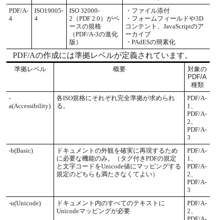
PDF/A-
ISO19005-
ISO 32000-
・ファイル添付
4
4
2（PDF 2.0）がベ
・フォームフィールドや3D
ースの規格
コンテント、JavaScriptのア
（PDF/A-3の進化
ーカイブ
版）
・PAdESの簡素化
PDF/Aの作成には準拠レベルが定義されています。
準拠レベル
概要
対象の
PDF/A
種類
-
各ISO規格にそれぞれ完全準拠が求められ
PDF/A-
a(Accessibility)
る。
1、
PDF/A-
2、
PDF/A-
3
-b(Basic)
ドキュメントの外観を確実に再現するため
PDF/A-
に必要な機能のみ。（タグ付きPDFの規定
1、
と文字コードをUnicode値にマッピングする
PDF/A-
規定のどちらも満たさなくてよい）
2、
PDF/A-
3
-u(Unicode)
ドキュメント内のすべてのテキストに
PDF/A-
Unicodeマッピングが必要
2、
PDF/A-