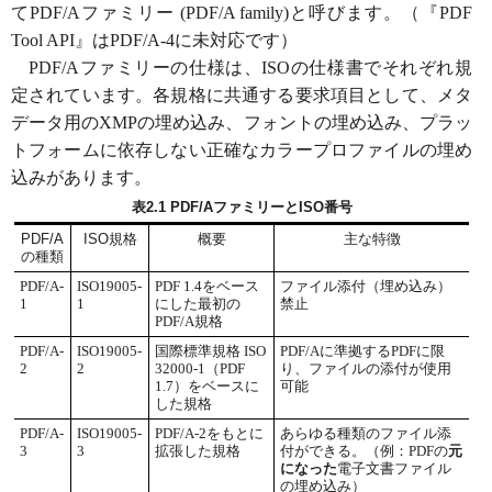
てPDF/Aファミリー (PDF/A family)と呼びます。（『PDF
Tool API』はPDF/A-4に未対応です）
PDF/Aファミリーの仕様は、ISOの仕様書でそれぞれ規
定されています。各規格に共通する要求項目として、メタ
データ用のXMPの埋め込み、フォントの埋め込み、プラッ
トフォームに依存しない正確なカラープロファイルの埋め
込みがあります。
表2.1 PDF/AファミリーとISO番号
PDF/A
ISO規格
概要
主な特徴
の種類
PDF/A-
ISO19005-
PDF 1.4をベース
ファイル添付（埋め込み）
1
1
にした最初の
禁止
PDF/A規格
PDF/A-
ISO19005-
国際標準規格 ISO
PDF/Aに準拠するPDFに限
2
2
32000-1（PDF
り、ファイルの添付が使用
1.7）をベースに
可能
した規格
PDF/A-
ISO19005-
PDF/A-2をもとに
あらゆる種類のファイル添
元
3
3
拡張した規格
付ができる。（例：PDFの
になった
電子文書ファイル
の埋め込み）