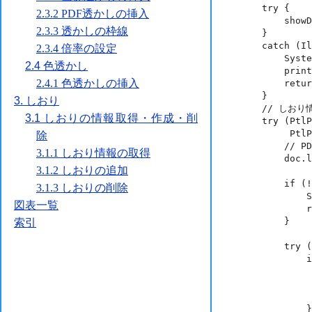
        try {

            showDetail = readBoolArgs(args[1], "取得方法は0か1で指定してください。");

        }

        catch (IllegalArgumentException ex) {

            System.out.println(ex.getMessage());

            printUsage(); // usageメッセージの表示

            return;

        }

        // しおり情報の取得

        try (PtlParamInput inputFile = new PtlParamInput(args[0]);

             PtlPDFDocument doc = new PtlPDFDocument()) {

            // PDFファイルをロード

            doc.load(inputFile);

            if (!doc.hasOutlines()) {

                System.out.println("このPDFにしおり情報はありません。");

                return;

            }

            try (PtlOutline rootOutline = doc.getRootOutline()) {

                if (rootOutline.hasChild()) {

                    try (PtlOutline outline = rootOutline.getFirs
                        readOutline(outline
                  
                }
