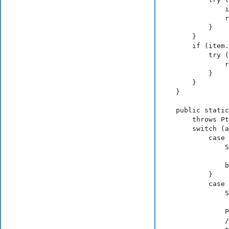
                int indentChild = indent + 1;

                readOutline(firstItem, indentChild, showDetail);

            }

        }

        if (item.hasNextSibling()) {

            try (PtlOutline nextItem = item.getNextSibling()) {

                readOutline(nextItem, indent, showDetail);

            }

        }

    }

    public static void showAction(PtlAction action)

        throws PtlException, Exception, Error {

        switch (action.getType()) {

            case TYPE_NONE: {

                System.out.println("Action = " + PtlAction.ACTION_TYPE.TYPE_NONE +

                        
                break;

            }

            case TYPE_GOTO: {

                System.out.println("Action = " + PtlAction.ACTION_TYPE.TYPE_GOTO +

                         
                PtlActionGoTo act = (PtlActionGoTo)action;

                // 宛先の取得
