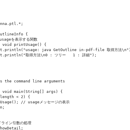
nna.ptl.*;

utlineInfo {
