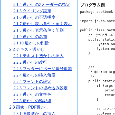
プログラム例
package cookbook;

import jp.co.ante
public class GetO
    // そのクラスのusageを表示する関数

    public static void printUsage() {

        System.out.println("usage: java GetOutline in-pdf-file 取得方法\n");

        System.out.println("取得方法\n0 : ツリー   1 : 詳細");

    }

    /**

     * @param args the command line arguments

     */

    public static void main(String[] args) {

        if (args.length < 2) {

            printUsage(); // usageメッセージの表示

            return;

        }

        // コマンドライン引数の処理

        boolean showDetail;
