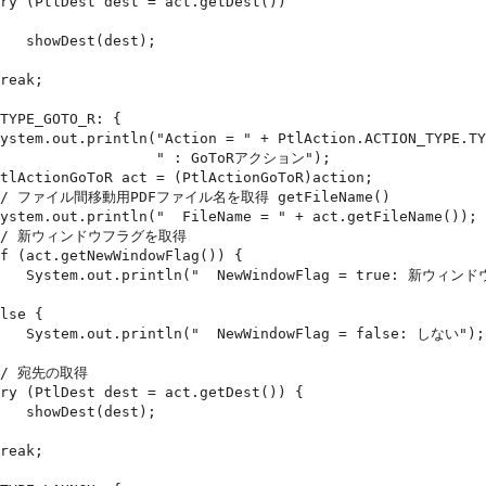
est);

          " : GoToRアクション");

ドウでオープンする");

se: しない");

est);
