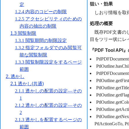
狙い・効果
しおり情報を取
処理の概要
既存PDF文書
目をツリー状にレ
『PDF Tool AP
PtlPDFDocument
PtlOutline.
hasC
PtlPDFDocument
PtlOutline.
getF
PtlOutline.
getT
PtlOutline.
getF
PtlOutline.
get
PtlOutline.
getA
PtlOutline.
getN
PtlActionGoT