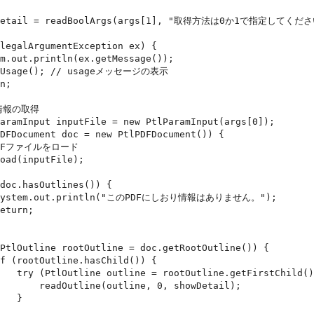
tChild()) {

, 0, showDetail);

  }
