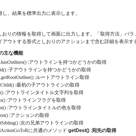
得
し、結果を標準出力に表示します。
のしおりの情報を取得して画面に出力します。「取得方法」パ
イアウトする形式としおりのアクションまで含む詳細を表示す
I』の主な機能
.
hasOutlines() :アウトラインを持つか
どうかの取得
hild() :子アウトラインを持つか
どうかの取得
.
getRootOutline() :ルートアウトライン取得
irstChild() :最初の子アウトラインの取得
itle() :アウトラインタイトル文字列を取得
lags() :アウトラインフラグを取得
Color() :アウトラインタイトルの色を取得
ction() :アクションの取得
extSibling() :次の兄弟アウトラインの取得
o, PtlActionGoToRに共通のメソッド
getDest() :宛先の取得