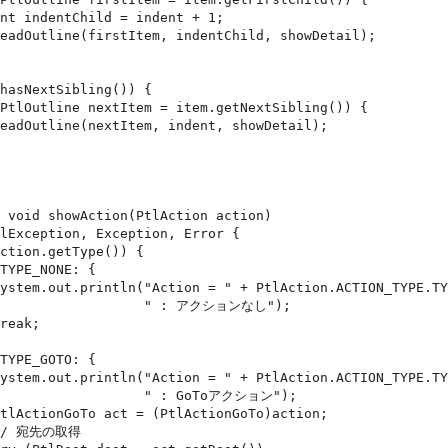
           " : アクションなし");

          " : GoToアクション");
