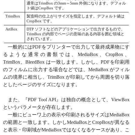
通常はTrimBox の3mm～5mm 外側になります。デフォル
ト値はCropBox です。
TrimBox
製造時の仕上がりサイズを指定します。デフォルト値は
CropBox です。
ArtBox
DTP ソフトなどのアプリケーションで出力するもので、
TrimBox の内部でページの意味のある内容を囲む領域と
されています。
一般的にはPDFをプリンターで出力して最終成果物にす
るような通常の書類では、MediaBox、CropBox、
TrimBox、BleedBox は一致します。しかし、PDFを印刷用
のフィルムに出力する場合などでは、MediaBox がフィル
ムの境界に相当し、TrimBox が印刷してから周囲を切り落
としたページのサイズになります。
また、『PDF Tool API』は独自の概念として、ViewBox
というパラメータが存在します。
一般にビューワ上の表示や印刷されるサイズはMediaBox
の範囲と一致します。しかしMediaBoxとCropBoxが異なる
と表示・印刷域がMediaBoxではなくなるケースがあり、こ