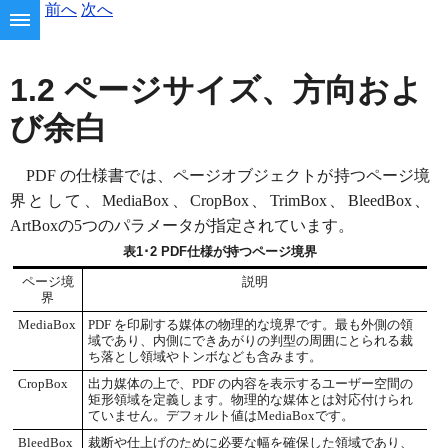
前へ
次へ
1.2 ページサイズ、方向およ
び余白
PDF の仕様書では、ページオブジェクトが持つ
ページ境
界
として、MediaBox、CropBox、TrimBox、BleedBox、
ArtBoxの5つのパラメータが指定されています。
表1･2 PDF仕様が持つページ境界
ページ境
説明
界
MediaBox
PDF を印刷する媒体の物理的な境界です。最も外側の領
域であり、内側にできあがりの判型の周囲にとられる裁
ち落とし領域やトンボなども含みます。
CropBox
出力媒体の上で、PDF の内容を表示するユーザー空間の
矩形領域を定義します。物理的な媒体とは対応付けられ
ていません。デフォルト値はMediaBoxです。
BleedBox
裁断や仕上げのために必要な幅を確保した領域であり、