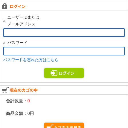
昨今の人手不足等による宅配送料・原材料の値上げをはじめ、コス
トの見直しが喫緊の課題となっており、CD-ROM版/書籍が含まれる
ユーザーIDまたは
お買い上げの合計が6,000円(税抜)未満の場合、お客様に600円(税
メールアドレス
抜)の発送手数料のご負担をお願いいたします。
代引き手数料は、今まで通り弊社負担とさせていただきます。
2025年12月05日
パスワード
最近多いお問い合わせ
一部のメールソフトの設定により「ダウンロードURLをダブルクリ
パスワードを忘れた方はこちら
ックしても画面が反応しない」というお問い合わせをお客様からい
ただいております。
このような場合は、お手数ではございますがメールソフトでURLの
クリックを許可する設定をするかダウンロードURLをコピーし、イ
ンターネットブラウザ(インターネットを見るソフト)のアドレス欄
に直接貼り付けてアクセスいただくことで、正常にファイルを取得
合計数量：
0
することができます。
2025年02月07日
商品金額：
0円
【重要】 EMV 3-Dセキュア導入に伴う、クレジットカード