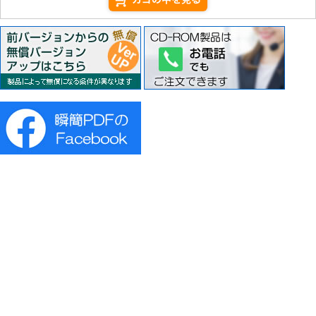
決済代行サービスの変更のお知らせ
2025年02月06日
ベクターの「第43回Vectorプロレジ大賞 PDF特別賞受賞
『瞬簡PDF 書けまっせ 2024』が、
ベクターの「第43回Vectorプロレジ大賞」でPDF特別賞を受賞しま
した!
2024年12月19日
デスクトップ製品(『瞬簡PDF』ファミリーのみ)
電話サポート終了のお知らせ
お客様各位
平素よりアンテナハウス『瞬簡PDF』ファミリー製品をご利用いた
だき、誠にありがとうございます。
このたび、弊社ではお客様へのサポート対応方法を見直し、より効
率的で正確なサービスを提供するために、電話サポートの提供を終
了し、今後は「メールサポート」のみとさせていただくこととなり
ました。